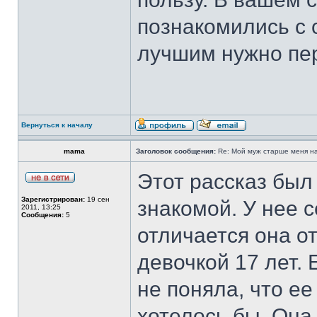
познакомились с 
лучшим нужно пе
Вернуться к началу
mama
Заголовок сообщения:
Re: Мой муж старше меня на 
Этот рассказ был
Зарегистрирован:
19 сен
знакомой. У нее 
2011, 13:25
Сообщения:
5
отличается она от
девочкой 17 лет. 
не поняла, что е
хотелось бы. Она