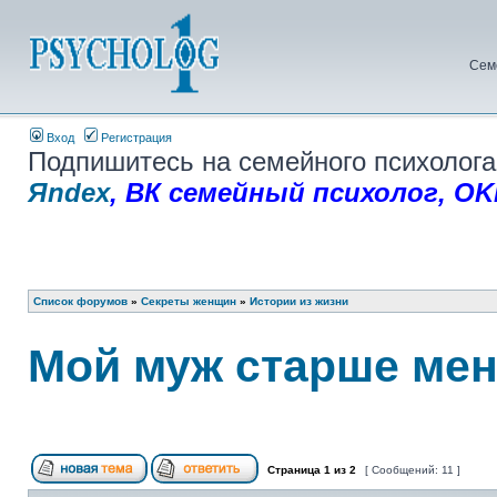
Сем
Вход
Регистрация
Подпишитесь на семейного психолога
Яndex
,
ВК семейный психолог
,
OK
Список форумов
»
Секреты женщин
»
Истории из жизни
Мой муж старше меня
Страница
1
из
2
[ Сообщений: 11 ]