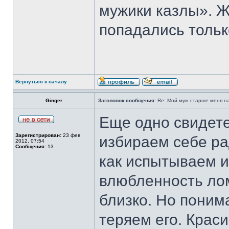
мужики казлы». Ж
попадались толь
Вернуться к началу
Ginger
Заголовок сообщения:
Re: Мой муж старше меня на 
Еще одно свидете
Зарегистрирован:
23 фев
избираем себе рад
2012, 07:54
Сообщения:
13
как испытываем и
влюбленность лом
близко. Но понима
теряем его. Краси