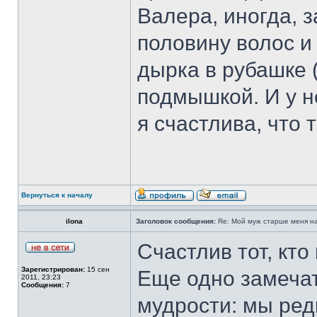
Валера, иногда, з
половину волос и 
дырка в рубашке (
подмышкой. И у не
я счастлива, что т
Вернуться к началу
ilona
Заголовок сообщения:
Re: Мой муж старше меня на 
Счастлив тот, кто
Зарегистрирован:
15 сен
Еще одно замеча
2011, 23:23
Сообщения:
7
мудрости: мы ред