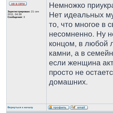
Немножко приукра
Зарегистрирован:
21 сен
Нет идеальных муж
2011, 04:38
Сообщения:
3
то, что многое в 
несомненно. Ну н
концом, в любой 
камни, а в семей
если женщина акт
просто не остаетс
домашних.
Вернуться к началу