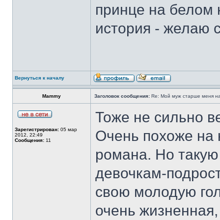
принце на белом 
история - желаю с
Вернуться к началу
Mammy
Заголовок сообщения:
Re: Мой муж старше меня на 
Тоже не сильно в
Зарегистрирован:
05 мар
Очень похоже на 
2012, 22:49
Сообщения:
11
романа. Но такую
девочкам-подрос
свою молодую гол
очень жизненная,