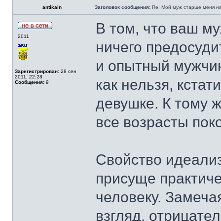
antikain
Заголовок сообщения:
Re: Мой муж старше меня на 
В том, что ваш му
2011
ничего предосуди
и опытный мужчи
Зарегистрирован:
28 сен
2011, 22:28
как нельзя, кстат
Сообщения:
9
девушке. К тому 
все возрасты пок
Свойство идеализ
присуще практич
человеку. Замеча
взгляд, отрицате