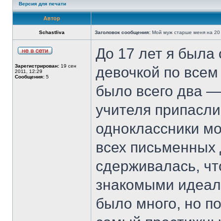
Версия для печати
Автор
Schastliva
Заголовок сообщения:
Мой муж старше меня на 20 
До 17 лет я была
Зарегистрирован:
19 сен
девочкой по всем
2011, 12:29
Сообщения:
5
было всего два —
учителя припасли
одноклассники мо
всех письменных 
сдерживалась, чт
знакомыми идеал
было много, но п