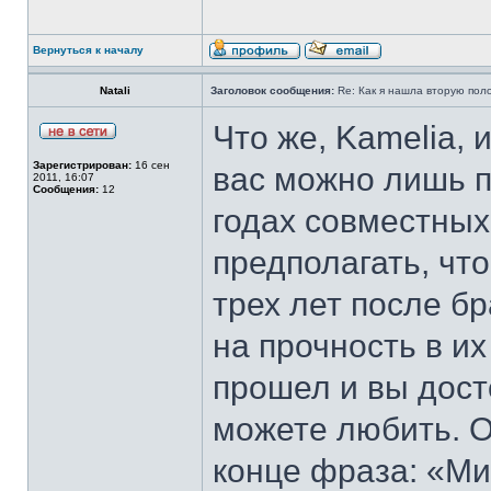
Вернуться к началу
Natali
Заголовок сообщения:
Re: Как я нашла вторую пол
Что же, Kamelia, 
Зарегистрирован:
16 сен
вас можно лишь п
2011, 16:07
Сообщения:
12
годах совместных
предполагать, чт
трех лет после бр
на прочность в и
прошел и вы досто
можете любить. О
конце фраза: «Ми