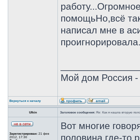
работу...Огромно
помощьНо,всё так
написал мне в ас
проигнорировала.
______________
Мой дом Россия -
Вернуться к началу
Ulkin
Заголовок сообщения:
Re: Как я нашла вторую пол
Вот многие говор
Зарегистрирован:
21 фев
половина где-то 
2012, 17:30