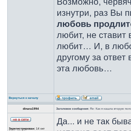
Возможно, червяч
изнутри, раз Вы 
любовь продлитс
любит, не ставит
любит… И, в любо
другому за ответ
эта любовь…
Вернуться к началу
dinara1994
Заголовок сообщения:
Re: Как я нашла вторую пол
Да... и не так б
Зарегистрирован:
14 окт