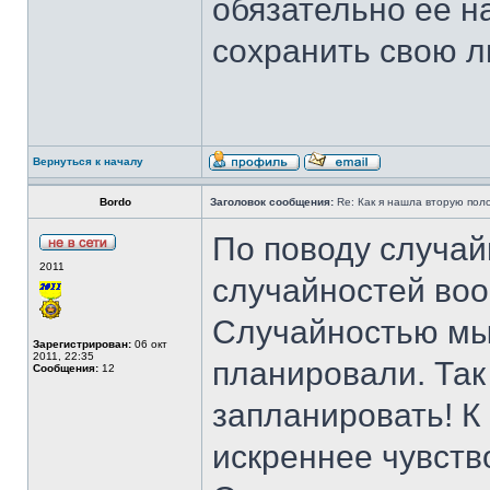
обязательно ее на
сохранить свою л
Вернуться к началу
Bordo
Заголовок сообщения:
Re: Как я нашла вторую пол
По поводу случай
2011
случайностей воо
Случайностью мы 
Зарегистрирован:
06 окт
2011, 22:35
планировали. Так
Сообщения:
12
запланировать! К
искреннее чувств