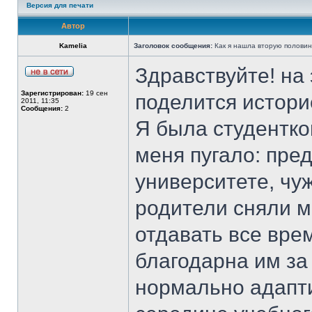
Версия для печати
Автор
Kamelia
Заголовок сообщения:
Как я нашла вторую половин
Здравствуйте! на
Зарегистрирован:
19 сен
поделится историе
2011, 11:35
Сообщения:
2
Я была студенткой
меня пугало: пре
университете, чуж
родители сняли м
отдавать все вре
благодарна им за
нормально адапти