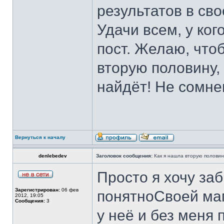
результатов в сво
Удачи всем, у ког
пост. Желаю, что
вторую половину, 
найдёт! Не сомне
Вернуться к началу
denlebedev
Заголовок сообщения:
Как я нашла вторую половин
Просто я хочу заб
Зарегистрирован:
06 фев
понятноСвоей маме
2012, 19:05
Сообщения:
3
у неё и без меня