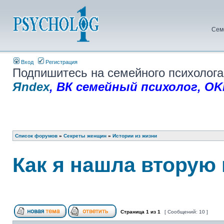
Сем
Вход
Регистрация
Подпишитесь на семейного психолога
Яndex
,
ВК семейный психолог
,
OK
Список форумов
»
Секреты женщин
»
Истории из жизни
Как я нашла вторую
Страница
1
из
1
[ Сообщений: 10 ]