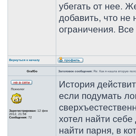
убегать от нее. 
добавить, что не
ограничения. Все 
Вернуться к началу
GrafGo
Заголовок сообщения:
Re: Как я нашла вторую пол
История действит
Психолог
если подумать лог
сверхъестественн
Зарегистрирован:
12 фев
2012, 21:58
хотел найти себе
Сообщения:
72
найти парня, в ко