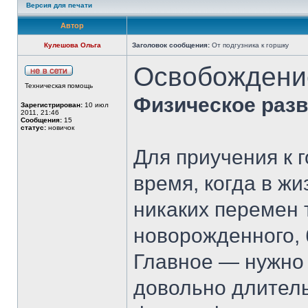
Версия для печати
Автор
Кулешова Ольга
Заголовок сообщения:
От подгузника к горшку
Освобождение
Техническая помощь
Физическое раз
Зарегистрирован:
10 июл
2011, 21:46
Сообщения:
15
статус:
новичок
Для приучения к 
время, когда в ж
никаких перемен 
новорожденного, 
Главное — нужно 
довольно длитель