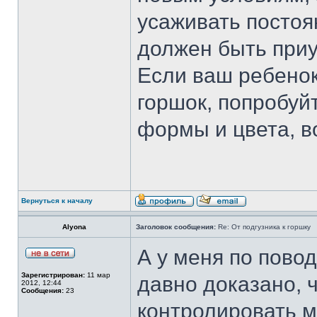
усаживать постоя
должен быть приу
Если ваш ребенок
горшок, попробуй
формы и цвета, в
Вернуться к началу
Alyona
Заголовок сообщения:
Re: От подгузника к горшку
А у меня по пово
Зарегистрирован:
11 мар
давно доказано, 
2012, 12:44
Сообщения:
23
контролировать 