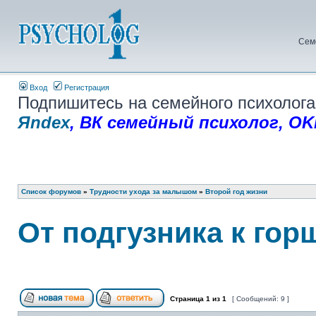
Сем
Вход
Регистрация
Подпишитесь на семейного психолога
Яndex
,
ВК семейный психолог
,
OK
Список форумов
»
Трудности ухода за малышом
»
Второй год жизни
От подгузника к гор
Страница
1
из
1
[ Сообщений: 9 ]