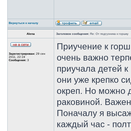
Вернуться к началу
Alena
Заголовок сообщения:
Re: От подгузника к горшку
Приучение к горш
Зарегистрирован:
29 сен
очень важно терп
2011, 22:19
Сообщения:
3
приучала детей к 
они уже крепко с
окреп. Но можно 
раковиной. Важен
Поначалу я выса
каждый час - полт