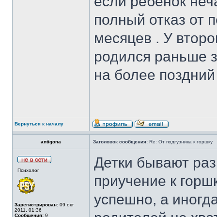
если ребенок неч
полный отказ от п
месяцев . У второ
родился раньше з
на более поздний 
Вернуться к началу
antigona
Заголовок сообщения:
Re: От подгузника к горшку
Детки бывают раз
Психолог
приучение к горшк
успешно, а иногда
Зарегистрирован:
09 окт
2011, 01:36
Сообщения:
9