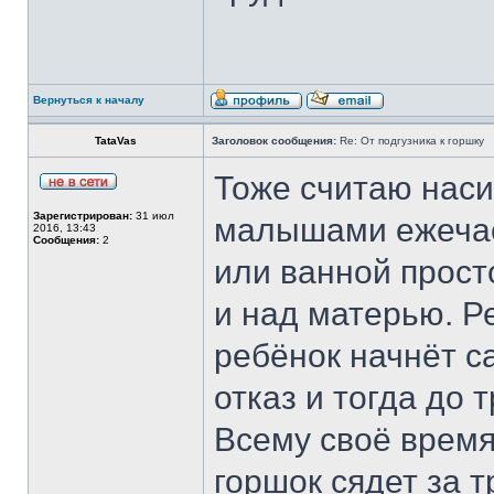
Вернуться к началу
TataVas
Заголовок сообщения:
Re: От подгузника к горшку
Тоже считаю нас
Зарегистрирован:
31 июл
малышами ежечас
2016, 13:43
Сообщения:
2
или ванной прост
и над матерью. Р
ребёнок начнёт с
отказ и тогда до 
Всему своё время,
горшок сядет за т