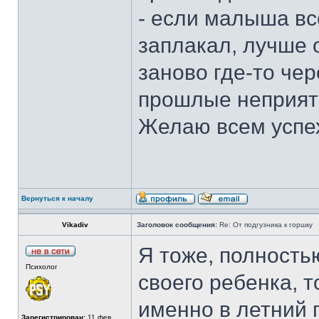
- если малыша все
заплакал, лучше 
заново где-то чер
прошлые неприят
Желаю всем успех
Вернуться к началу
Vikadiv
Заголовок сообщения:
Re: От подгузника к горшку
Я тоже, полность
Психолог
своего ребенка, т
именно в летний п
Зарегистрирован:
11 фев