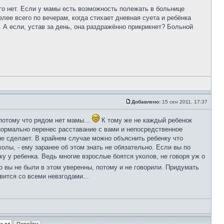
его нет. Если у мамы есть возможность полежать в больнице
лее всего по вечерам, когда стихает дневная суета и ребёнка
 А если, устав за день, она раздражённо прикрикнет? Больной
Добавлено:
15 сен 2011, 17:37
потому что рядом нет мамы...
К тому же не каждый ребенок
 нормально перенес расставание с вами и непосредственное
 не сделает. В крайнем случае можно объяснить ребенку что
олы, - ему заранее об этом знать не обязательно. Если вы по
ку у ребенка. Ведь многие взрослые боятся уколов, не говоря уж о
то вы не были в этом уверенны, потому и не говорили. Придумать
вится со всеми невзгодами...