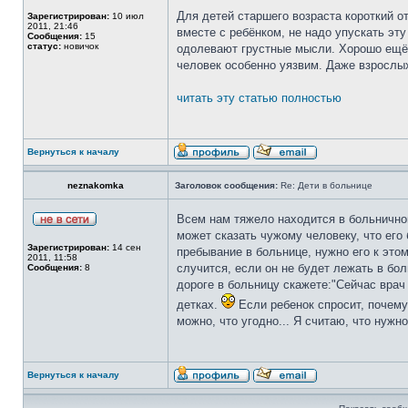
Для детей старшего возраста короткий о
Зарегистрирован:
10 июл
2011, 21:46
вместе с ребёнком, не надо упускать эт
Сообщения:
15
статус:
новичок
одолевают грустные мысли. Хорошо ещё, 
человек особенно уязвим. Даже взрослы
читать эту статью полностью
Вернуться к началу
neznakomka
Заголовок сообщения:
Re: Дети в больнице
Всем нам тяжело находится в больничной
может сказать чужому человеку, что его
Зарегистрирован:
14 сен
пребывание в больнице, нужно его к этом
2011, 11:58
случится, если он не будет лежать в бол
Сообщения:
8
дороге в больницу скажете:"Сейчас врач 
детках.
Если ребенок спросит, почему 
можно, что угодно... Я считаю, что нуж
Вернуться к началу