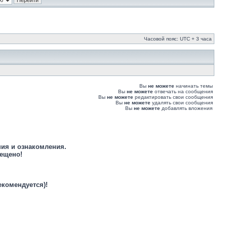
Часовой пояс: UTC + 3 часа
Вы
не можете
начинать темы
Вы
не можете
отвечать на сообщения
Вы
не можете
редактировать свои сообщения
Вы
не можете
удалять свои сообщения
Вы
не можете
добавлять вложения
ния и ознакомления.
рещено!
екомендуется)!