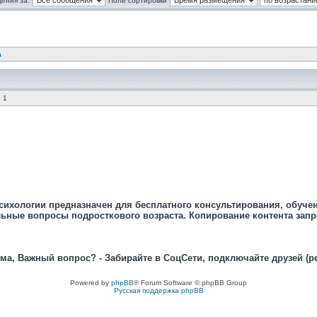
ения за:
Поле сортировки
а
 1
сихологии предназначен для бесплатного консультирования, обуче
ьные вопросы подросткового возраста. Копирование контента зап
ма, Важный вопрос? - Забирайте в СоцСети, подключайте друзей (р
Powered by
phpBB
® Forum Software © phpBB Group
Русская поддержка phpBB