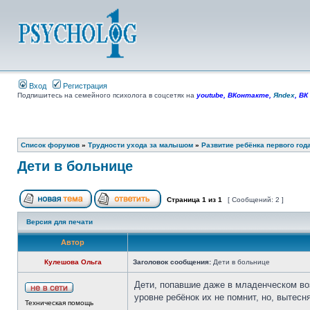
Вход
Регистрация
Подпишитесь на семейного психолога в соцсетях на
youtube
,
ВКонтакте
,
Яndex
,
ВК
Список форумов
»
Трудности ухода за малышом
»
Развитие ребёнка первого год
Дети в больнице
Страница
1
из
1
[ Сообщений: 2 ]
Версия для печати
Автор
Кулешова Ольга
Заголовок сообщения:
Дети в больнице
Дети, попавшие даже в младенческом во
уровне ребёнок их не помнит, но, вытес
Техническая помощь