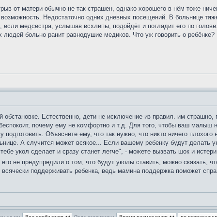
трыв от матери обычно не так страшен, однако хорошего в нём тоже нич
у возможность. Недостаточно одних дневных посещений. В больнице тяже
если медсестра, услышав всхлипы, подойдёт и погладит его по голове.
х людей больно ранит равнодушие медиков. Что уж говорить о ребёнке?
 обстановке. Естественно, дети не исключение из правил. им страшно, 
 беспокоит, почему ему не комфортно и т.д. Для того, чтобы ваш малыш
у подготовить. Объясните ему, что так нужно, что никто ничего плохого
ьнице. А случится может всякое... Если вашему ребенку будут делать ук
тебе укол сделает и сразу станет легче", - можете вызвать шок и истери
его не предупредили о том, что будут уколы ставить, можно сказать, ч
но всячески поддерживать ребенка, ведь мамина поддержка поможет спра