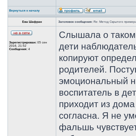
Вернуться к началу
Ева Шафран
Заголовок сообщения:
Re: Метод Cкрытого пример
Слышала о таком 
Зарегистрирован:
05 сен
дети наблюдател
2016, 21:52
Сообщения:
4
копируют опреде
родителей. Посту
эмоциональный н
воспитатель в де
приходит из дома 
согласна. Я не ум
фальшь чувствует