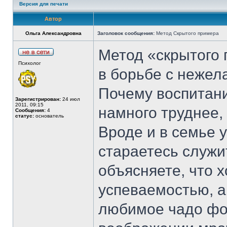
Версия для печати
Автор
Ольга Александровна
Заголовок сообщения:
Метод Cкрытого примера
Метод «скрытого 
Психолог
в борьбе с нежел
Почему воспитани
Зарегистрирован:
24 июл
2011, 09:15
намного труднее,
Сообщения:
4
статус:
основатель
Вроде и в семье у
стараетесь служ
объясняете, что х
успеваемостью, а
любимое чадо фо