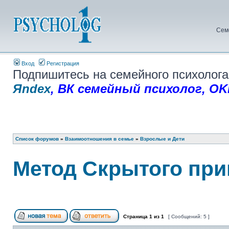
Сем
Вход
Регистрация
Подпишитесь на семейного психолога
Яndex
,
ВК семейный психолог
,
OK
Список форумов
»
Взаимоотношения в семье
»
Взрослые и Дети
Метод Cкрытого пр
Страница
1
из
1
[ Сообщений: 5 ]