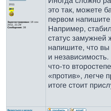
Иногда сложно ра
2011
это так, можете б
первом напишите,
Зарегистрирован:
16 сен
2011, 21:29
Например, стабил
Сообщения:
38
статус замужней 
напишите, что вы
и независимость.
что-то второстеп
«против», легче 
итоге стоит присл
Вернуться к началу