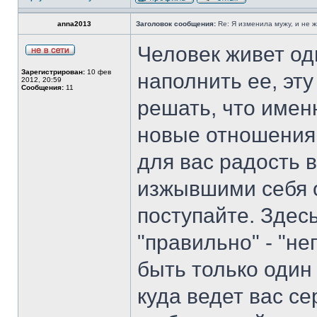
anna2013
Заголовок сообщения:
Re: Я изменила мужу, и не 
Человек живет од
Зарегистрирован:
10 фев
наполнить ее, эту
2012, 20:59
Сообщения:
11
решать, что имен
новые отношения,
для вас радость в
изжывшими себя о
поступайте. Здес
"правильно" - "н
быть только один 
куда ведет вас се