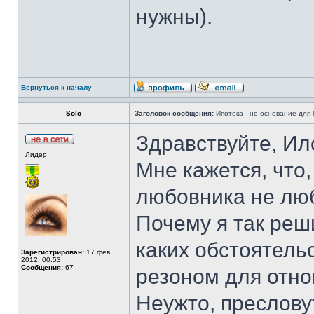
нужны).
Вернуться к началу
Solo
Заголовок сообщения:
Ипотека - не основание для 
Здравствуйте, Ил
Лидер
Мне кажется, что,
любовника не люб
Почему я так реш
каких обстоятель
Зарегистрирован:
17 фев
2012, 00:53
Сообщения:
67
резоном для отно
Неужто, преслову