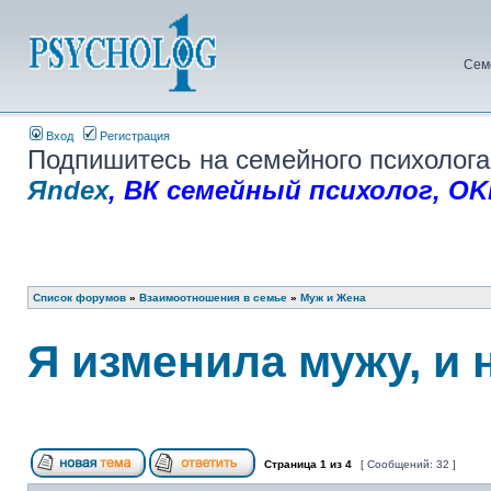
Сем
Вход
Регистрация
Подпишитесь на семейного психолога
Яndex
,
ВК семейный психолог
,
OK
Список форумов
»
Взаимоотношения в семье
»
Муж и Жена
Я изменила мужу, и 
Страница
1
из
4
[ Сообщений: 32 ]