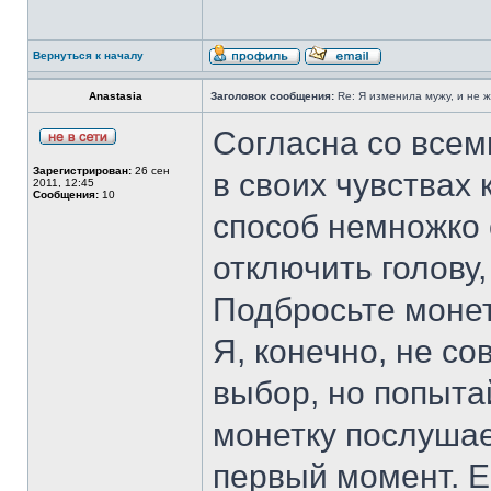
Вернуться к началу
Anastasia
Заголовок сообщения:
Re: Я изменила мужу, и не 
Согласна со всем
Зарегистрирован:
26 сен
в своих чувствах 
2011, 12:45
Сообщения:
10
способ немножко 
отключить голову,
Подбросьте монетк
Я, конечно, не с
выбор, но попытай
монетку послушае
первый момент. Е