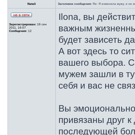
Natali
Заголовок сообщения:
Re: Я изменила мужу, и не 
Ilona, вы действи
Зарегистрирован:
16 сен
важным жизненны
2011, 16:07
Сообщения:
12
будет зависеть д
А вот здесь то си
вашего выбора. С
мужем зашли в туп
себя и вас не св
Вы эмоционально 
привязаны друг к 
последующей бол